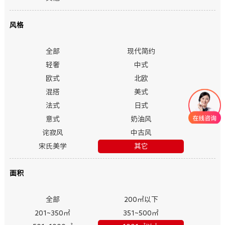
风格
全部
现代简约
轻奢
中式
欧式
北欧
混搭
美式
法式
日式
意式
奶油风
诧寂风
中古风
宋氏美学
其它
面积
全部
200㎡以下
201~350㎡
351~500㎡