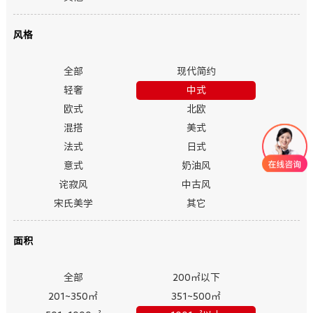
风格
全部
现代简约
轻奢
中式
欧式
北欧
混搭
美式
法式
日式
意式
奶油风
诧寂风
中古风
宋氏美学
其它
面积
全部
200㎡以下
201~350㎡
351~500㎡