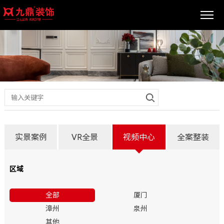
实景案例
VR全景
视频中心
全案整装
区域
全部
厦门
漳州
泉州
其他