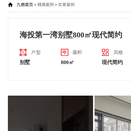
九鼎首页
>
精典案例
>
实景案例
海投第一湾别墅800㎡现代简约
户型
面积
风格
别墅
800㎡
现代简约