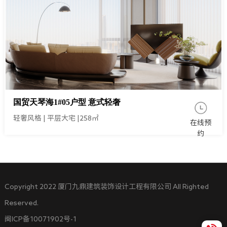
国贸天琴海1#05户型 意式轻奢
轻奢风格
|
平层大宅
|
258㎡
在线预
约
Copyright 2022 厦门九鼎建筑装饰设计工程有限公司 All Righted
Reserved.
闽ICP备10071902号-1