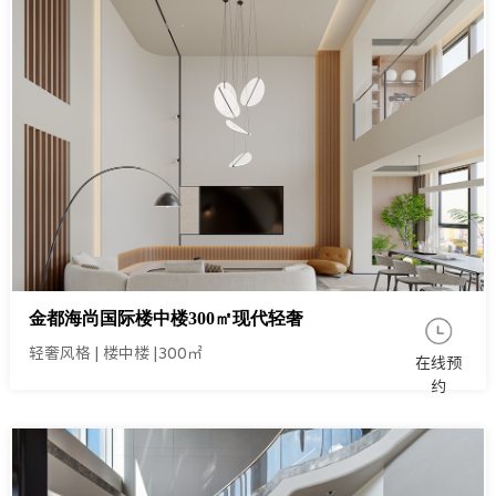
金都海尚国际楼中楼300㎡现代轻奢
轻奢风格
|
楼中楼
|
300㎡
在线预
约