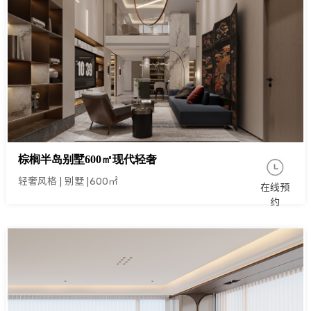
棕榈半岛别墅600㎡现代轻奢
轻奢风格
|
别墅
|
600㎡
在线预
约