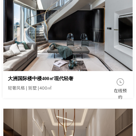
大洲国际楼中楼400㎡现代轻奢
轻奢风格
|
别墅
|
400㎡
在线预
约