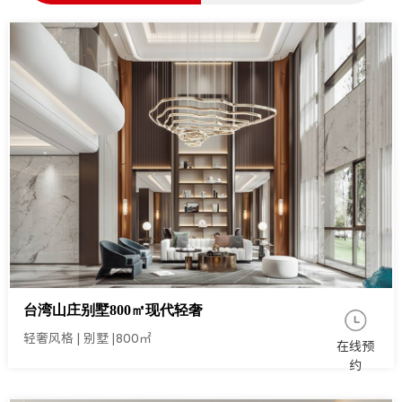
台湾山庄别墅800㎡现代轻奢
轻奢风格
|
别墅
|
800㎡
在线预
约