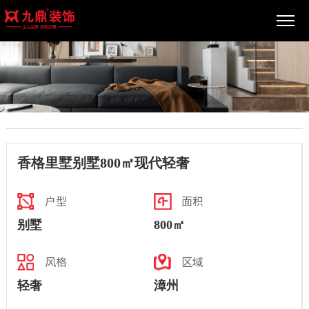
香格里墅别墅800㎡现代轻奢
户型
面积
别墅
800㎡
风格
区域
轻奢
漳州