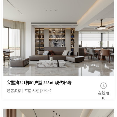
宝墅湾2#1梯01户型 225㎡ 现代轻奢
轻奢风格
|
平层大宅
|
225㎡
在线预
约