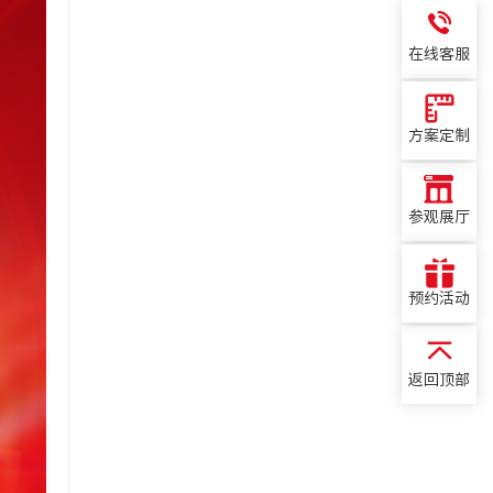
在线客服
方案定制
参观展厅
预约活动
返回顶部