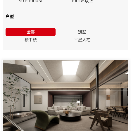
501~1000㎡
1001㎡以上
户型
全部
别墅
楼中楼
平层大宅