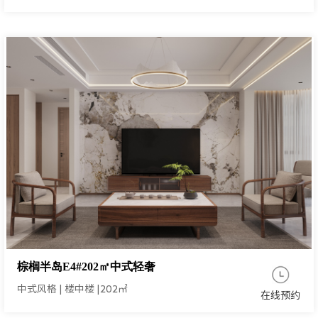
棕榈半岛E4#202㎡中式轻奢
中式风格
|
楼中楼
|
202㎡
在线预约