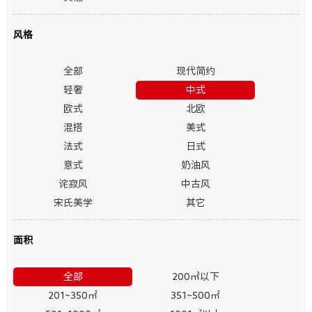
风格
全部
现代简约
轻奢
中式
欧式
北欧
混搭
美式
法式
日式
意式
奶油风
诧寂风
中古风
宋氏美学
其它
面积
全部
200㎡以下
201~350㎡
351~500㎡