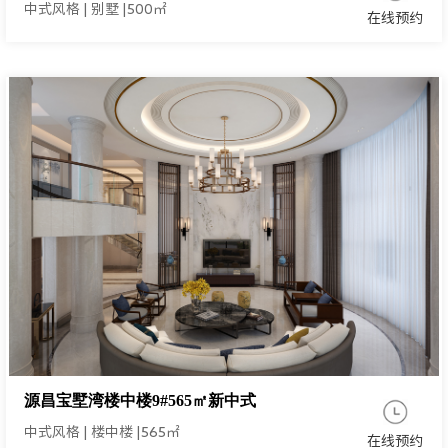
中式风格
|
别墅
|
500㎡
在线预约
源昌宝墅湾楼中楼9#565㎡新中式
中式风格
|
楼中楼
|
565㎡
在线预约