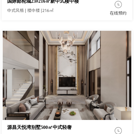
国际邮轮城23#216㎡新中式楼中楼
中式风格
|
楼中楼
|
216㎡
在线预约
源昌天悦湾别墅500㎡中式轻奢