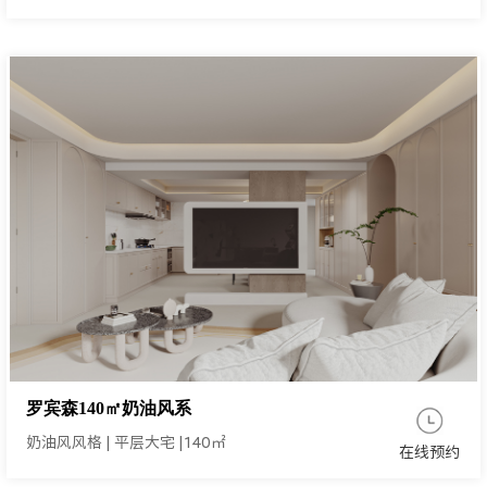
罗宾森140㎡奶油风系
奶油风风格
|
平层大宅
|
140㎡
在线预约