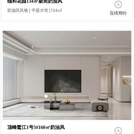
颐和花园134㎡极简奶油风
奶油风风格
|
平层大宅
|
134㎡
在线预约
顶峰鹭江1号5#160㎡奶油风