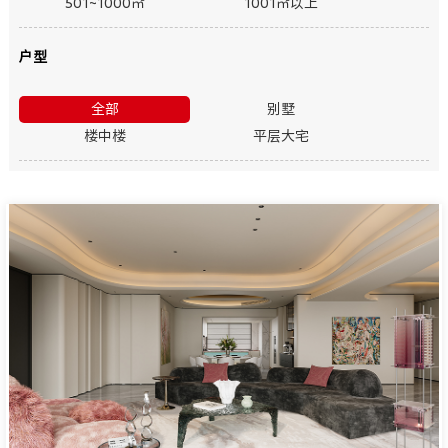
501~1000㎡
1001㎡以上
户型
全部
别墅
楼中楼
平层大宅