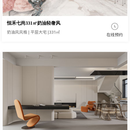
恒禾七尚331㎡奶油轻奢风
奶油风风格
|
平层大宅
|
331㎡
在线预约