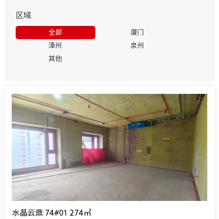
区域
全部
厦门
漳州
泉州
其他
水晶云鼎 74#01 274㎡