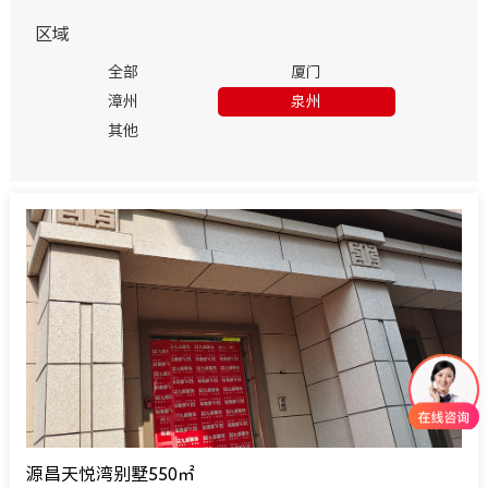
区域
全部
厦门
漳州
泉州
其他
源昌天悦湾别墅550㎡