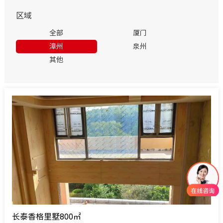
区域
全部
厦门
漳州
泉州
其他
长泰香格里墅800㎡